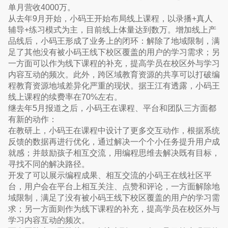
单月营收4000万。
从去年9月开始，小码王开始布局线上课程，以录播+真人
辅导+练习模式为主，目前线上体量达到数万。增加线上产
品线后，小码王形成了业务上的闭环：解除了地域限制，满
足了其他没有被小码王线下校区覆盖的用户的学习需求；另
一方面可以作为线下课程的补充，提高学员在校区外与学习
内容互动的频次。此外，跨区域教育资源的共享可以打破编
程教育资源地域差异化严重的现状。据王江有透露，小码王
线上课程的续费率在70%左右。
继去年5月报道之后，小码王在课程、平台和团队三方面都
有新的动作：
在教研上，小码王在课程中设计了更多交互动作，根据系统
反馈的数据再进行优化，通过解决一个个小任务提升用户成
就感；并鼓励孩子相互交流，用编程思维去解决既有目标，
寻找不同的解决路径。
开发了可以展示编程成果、相互交流的小码王在线社区平
台，用户会在平台上相互关注、点赞和评论，一方面解除地
域限制，满足了没有被小码王线下校区覆盖的用户的学习需
求；另一方面则作为线下课程的补充，提高学员在校区外与
学习内容互动的频次。