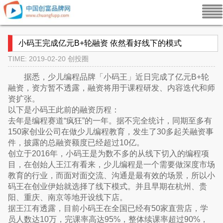
小码王完成亿元B+轮融资 依然看好线下的模式
TIME: 2019-02-20
创投圈
据悉，少儿编程品牌「小码王」近日完成了亿元B+轮
融资，资方暂不透露，融资将用于课程研发、内容迭代和师
资扩张。
以下是小码王此前的融资历程：
去年是编程赛道“疯狂”的一年。据不完全统计，同期至多有
150家创业公司在做少儿编程教育，发生了30多起关融资事
件，披露的总融资额度已经超过10亿。
创立于2016年，小码王是为数不多的从线下切入的编程项
目，在创始人王江有看来，少儿编程是一个需要做深度市场
教育的行业，而面对面交流、沟通是最有效的场景，所以小
码王在创业伊始就选择了线下模式。并且早期在杭州、贵
阳、重庆、南京等地开设线下店。
据王江有透露，目前小码王在全国已经有50家直营店，学
员人数达10万，完课率高达95%，整体续课率超过90%，