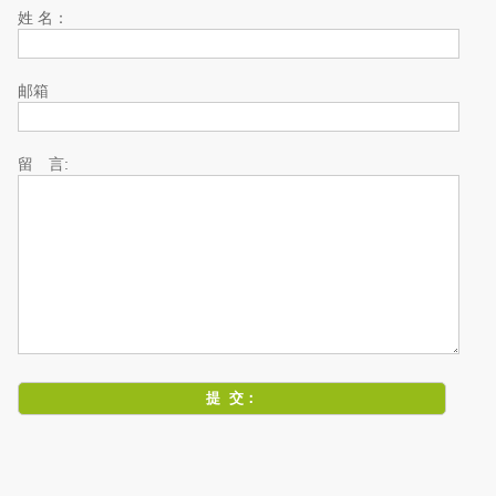
姓 名：
邮箱
留 言: