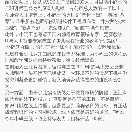
而在团队上，团队从500人扩张到1000人，且目前小码王的
全职讲师已经达到500人规模，占公司总人数的一半以上。
在师资人才培养上，小码王的原则是“严进严出”、“科技+教
育”，几乎所有老师都任职过软件工程师岗位，并按照“技术
基础”、“教育兴趣”、“表达能力”、“颜值”等条件筛选。
此外，小码王也邀请了国内编程教育领域专家、竞赛教练、
IT与人工智能专家成立了少儿编程行业的教育研究组织——
“小码研究院”，通过研究全球少儿编程理论、实践和体系，
创建符合少儿认知曲线的课程体系标准，为小码王的课程设
计和教学团队提供持续帮助，建立技术壁垒。
在创始人王江有看来，编程赛道在2019年的马太效应会越
来越明显，头部玩家已经成型。大环境不好的情况下机构做
投资判断会更加谨慎，新入场玩家获得投资的难度将会加
大。
另一方面，由于少儿编程依然处于教育市场的阶段，王江有
依然看好线下的模式：“互联网是教育的工具，不是目标。
知识可以在线上传播，但是要达到编程教育的目标，真正达
成编程思维的学习和锻炼，线下依然是最好的场景。”所以
今年小码王线下也会持续发力，目标开店100家。