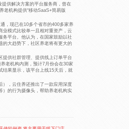
企业提供解决方案的平台服务商，曾在
老机构提供“移动SaaS+简易版
通，现已在10多个省市的400多家养
商业模式比较单一且相对重资产，云
服务平台。他认为，在国家鼓励以社
题的大趋势下，社区养老将有更大的
区提供社群管理、提供线上订单平台
养老机构内测，预计7月份会在30家
试结果显示，该平台上线15天后，就
后），云住养还推出了一款应用深度
等）的行为摄像头，帮助养老机构实
天使轮融资 将主要用于线下门店