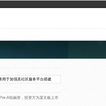
资 将用于加强其社区服务平台搭建
Pre-A轮融资，投资方为某主板上市
。