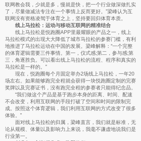
联网教会我，少就是多，慢就是快，把一个行业做深做扎实
了，尽量做减法专注在一个事情上反而更好。”梁峰认为互
联网没有资格凌驾于体育之上，坚持要回归体育本质。
线上马拉松：运动与移动互联网的精准结合
线上马拉松是悦跑圈APP里最耀眼的产品之一，线上
马拉松模式的出现大大降低了城市马拉松的参赛门槛，有利
地推进了马拉松运动在中国的发展。梁峰解释：“一个完整
的体育逻辑需要三件事情。第一，仪式感;第二，参与感;第
三，角逐胜负。可以看出线上马拉松的流程、程序和真实的
马拉松是一样的。”
现在，悦跑圈每个月固定举办2场线上马拉松，一年20
场左右。如果能够跑完全程就会获得一块悦跑圈定制的完赛
奖牌以及完赛证书，没有跑完全程的参赛者只能得纪念品。
“我们做这个产品是基于跑步本身的距离、时间、配速
不会改变，利用互联网的手段打破了空间和时间的限制完
成。按照这个体育逻辑，我们利用互联网的方式改变了很多
体验。”
面对线上马拉松的归属，梁峰直言，我们就是标准，无
论从规模、体量以及影响力上来说，我毫不谦虚地说我们是
行业第一。