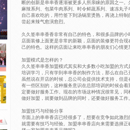
断的创新是串串香逐渐被更多人所亲睐的原因之一。
麻辣系列、包菜牛肉系列、时令鲜蔬系列、速冻丸子
自己喜欢吃的，用竹签下到汤锅里烫熟，再浇上特制
尝起来辣气愈演愈烈。
久久签串串香香非常有自己的特色，和很多品牌的小
店面装修上面更是非常的新颖，店面的装修更符合现
己的特色。这样的店面让来吃串串香的朋友们心情更
加盟模式是怎样的？
久久签串串香加盟模式其实和大多数小吃加盟的方式
培训学习，只有学到串串香的制作方法，那么在自己
虽然说在开店的时候，总公司会提供技术支持，但是
有一些区别的，这种服务意识在总部培训的时候会着
定要做好服务工作。现在的市场这种情况很常见，同
做好加盟，就要做到品牌的同时，还要做好服务工作
加盟技巧与经验分享
市面上的串串香店已经很多了，想要在竞争如此激烈
E
就需要有技巧与经验。加盟串串香店向来需要选择正