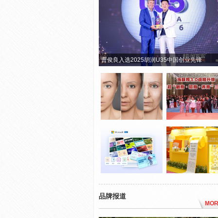
曹俊良入选2025胡润U35中国创业先锋
品牌报道
MOR