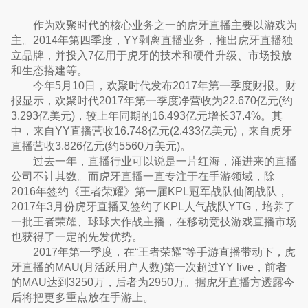
作为欢聚时代的核心业务之一的虎牙直播主要以游戏为
主。2014年第四季度，YY剥离直播业务，推出虎牙直播独
立品牌，并投入7亿用于虎牙的技术和硬件升级、市场投放
和生态搭建等。
今年5月10日，欢聚时代发布2017年第一季度财报。财
报显示，欢聚时代2017年第一季度净营收为22.670亿元(约
3.293亿美元)，较上年同期的16.493亿元增长37.4%。其
中，来自YY直播营收16.748亿元(2.433亿美元)，来自虎牙
直播营收3.826亿元(约5560万美元)。
过去一年，直播行业可以说是一片红海，涌进来的直播
公司不计其数。而虎牙直播一直专注于在手游领域，除
2016年签约《王者荣耀》第一届KPL冠军战队仙阁战队，
2017年3月份虎牙直播又签约了KPL人气战队YTG，培养了
一批王者荣耀、球球大作战主播，在移动竞技游戏直播市场
也获得了一定的先发优势。
2017年第一季度，在“王者荣耀”等手游直播带动下，虎
牙直播的MAU(月活跃用户人数)第一次超过YY live，前者
的MAU达到3250万，后者为2950万。据虎牙直播方透露今
后将把更多重点放在手游上。