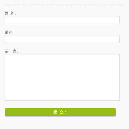
姓 名：
邮箱
留 言: