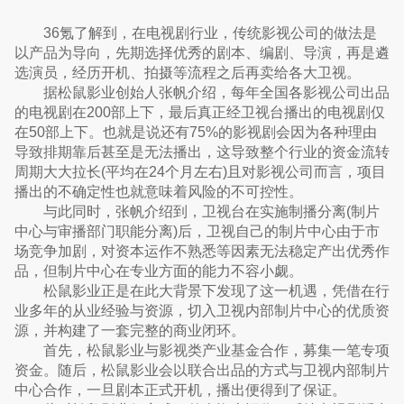
36氪了解到，在电视剧行业，传统影视公司的做法是
以产品为导向，先期选择优秀的剧本、编剧、导演，再是遴
选演员，经历开机、拍摄等流程之后再卖给各大卫视。
据松鼠影业创始人张帆介绍，每年全国各影视公司出品
的电视剧在200部上下，最后真正经卫视台播出的电视剧仅
在50部上下。也就是说还有75%的影视剧会因为各种理由
导致排期靠后甚至是无法播出，这导致整个行业的资金流转
周期大大拉长(平均在24个月左右)且对影视公司而言，项目
播出的不确定性也就意味着风险的不可控性。
与此同时，张帆介绍到，卫视台在实施制播分离(制片
中心与审播部门职能分离)后，卫视自己的制片中心由于市
场竞争加剧，对资本运作不熟悉等因素无法稳定产出优秀作
品，但制片中心在专业方面的能力不容小觑。
松鼠影业正是在此大背景下发现了这一机遇，凭借在行
业多年的从业经验与资源，切入卫视内部制片中心的优质资
源，并构建了一套完整的商业闭环。
首先，松鼠影业与影视类产业基金合作，募集一笔专项
资金。随后，松鼠影业会以联合出品的方式与卫视内部制片
中心合作，一旦剧本正式开机，播出便得到了保证。