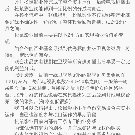
此时松鼠影业便完成了整个资本运作，后续电视剧播出
后，松鼠影业便能得到一定比例的分成与佣金。
在整个流程中，张帆提到，松鼠影业不仅能够帮产业基
金消除不确定性，还缩短了整体投资回报周期。(12~18个
月之间)
松鼠影业目前主要在以下2个方面实现商业价值的变
现：
为合作的产业基金寻找到优秀标的并被卫视采纳后，将
得到一定比例的佣金。
联合出品的电视剧在卫视等所有媒介播出后享受一定比
例的利益分成。
张帆透露，目前一线卫视所采购的影视剧每集金额在
100万左右，每部电视剧集数在40~50集之间。一般第一轮
采购会面向2家卫视，首播完之后再以打包价卖给网络平
台。此外，好的作品也会在聚集播出完之后受到其他电视台
第二波的采购。(价格会低很多)
我们可以总结得出，松鼠影业不单单做交易撮合与资本
运作，自己也深度参与项目运作的早期阶段。
松鼠影业目前内部有三条专门的业务线：
内部优选有潜力的剧本，并完成签约与版权的购买。
负责募集影视类产业基金，了解基金的需求与偏好。