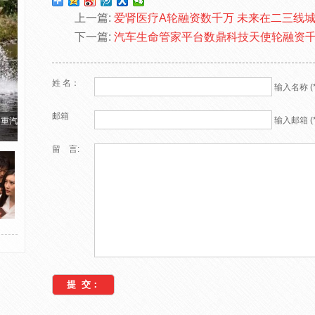
上一篇:
爱肾医疗A轮融资数千万 未来在二三线
下一篇:
汽车生命管家平台数鼎科技天使轮融资
姓 名：
输入名称 (*
邮箱
输入邮箱 (*
国重汽
留 言: