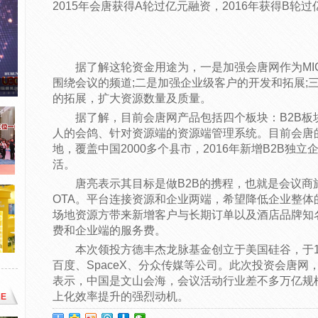
2015年会唐获得A轮过亿元融资，2016年获得B轮
据了解这轮资金用途为，一是加强会唐网作为MIC
围绕会议的频道;二是加强企业级客户的开发和拓展;
的拓展，扩大资源数量及质量。
据了解，目前会唐网产品包括四个板块：B2B板
人的会鸽、针对资源端的资源端管理系统。目前会唐
地，覆盖中国2000多个县市，2016年新增B2B独立
活。
唐亮表示其目标是做B2B的携程，也就是会议商旅
OTA。平台连接资源和企业两端，希望降低企业整
场地资源方带来新增客户与长期订单以及酒店品牌知
费和企业端的服务费。
本次领投方德丰杰龙脉基金创立于美国硅谷，于1
百度、SpaceX、分众传媒等公司。此次投资会唐
表示，中国是文山会海，会议活动行业差不多万亿规
上化效率提升的强烈动机。
E