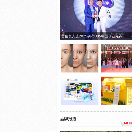
曹俊良入选2025胡润U35中国创业先锋
品牌报道
MOR