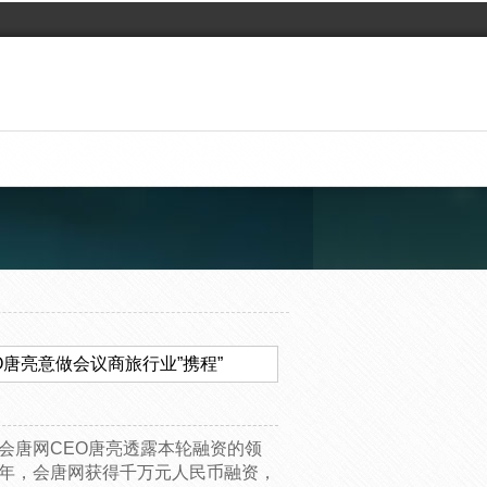
O唐亮意做会议商旅行业”携程”
会唐网CEO唐亮透露本轮融资的领
3年，会唐网获得千万元人民币融资，