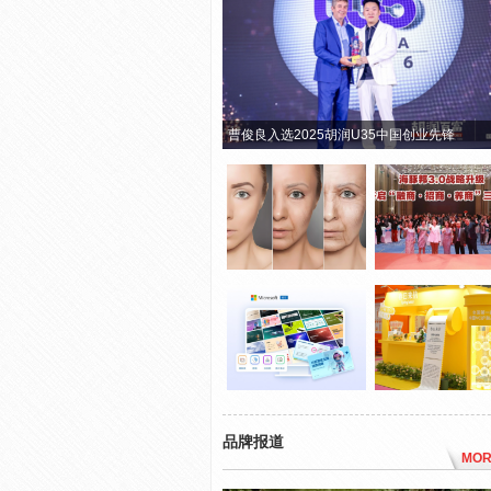
曹俊良入选2025胡润U35中国创业先锋
品牌报道
MOR