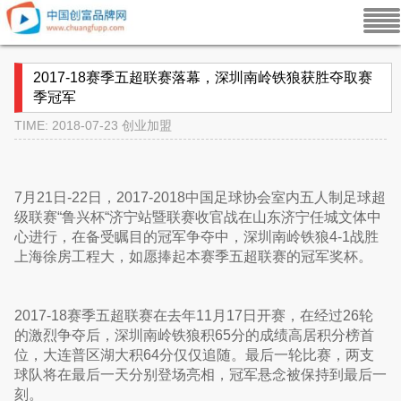
2017-18赛季五超联赛落幕，深圳南岭铁狼获胜夺取赛
季冠军
TIME: 2018-07-23
创业加盟
7月21日-22日，2017-2018中国足球协会室内五人制足球超
级联赛“鲁兴杯“济宁站暨联赛收官战在山东济宁任城文体中
心进行，在备受瞩目的冠军争夺中，深圳南岭铁狼4-1战胜
上海徐房工程大，如愿捧起本赛季五超联赛的冠军奖杯。
2017-18赛季五超联赛在去年11月17日开赛，在经过26轮
的激烈争夺后，深圳南岭铁狼积65分的成绩高居积分榜首
位，大连普区湖大积64分仅仅追随。最后一轮比赛，两支
球队将在最后一天分别登场亮相，冠军悬念被保持到最后一
刻。