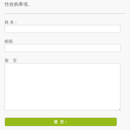
性收购事项。
姓 名：
邮箱
留 言: