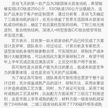
灵动飞天的第一款产品为3级固体火箭发动机，希望能
够实现LEO轨道250公斤，SSO轨道150公斤运载能力。这
款产品来自于客户的定制需求，通过分析客，灵动飞天确定
了三级发动机的设计，在充分借鉴了世界主流固体火箭发动
机成功经验后，确定了前后翼柱型装药结构、丁羟三组元推
进剂、复合绝热结构、深潜入+特型形面C/C组合喷管等技
术实现方案。
官方表示，目前第一款火箭发动机产品已经完成了方案
设计及评审。团队表示，经过论证、计算分析及专家把关，
该型发动机各项性能参数合理，可实现性好、研制生产成本
预计大幅度降低，可以依照此方案开展研制工作，有望于明
年上半年完成总装总测及试车，之后交付客户用于发射。
高可靠性是火箭客户最为关注的要点，低成本则是竞争
力的重要体现，这也是灵动飞天的产品策略。
为了保证高可靠性，团队将高可靠性理念贯穿于整个设
计过程，充分借鉴成熟产品的设计、研制方法，采用余量设
计并选择成熟工艺方案。同时，为了保证可实现，采用了相
对成熟的工艺及材料，比如配方方面采用了三组元丁羟推进
剂，这是市面上非常成熟的配方，材料方面一级发动机就采
用了D406A钢、二级三级发动机采用了T700碳纤维等成熟