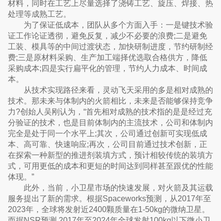
材料，同时在工艺上尽量选择了浇铸工艺、旋压、焊接、热
处理等成熟工艺。
为了保证低成本，团队从多个方面入手：一是键技术验
证工作论证透彻，避免反复，减少不必要的浪费;二是避免
工装、模具等的中间过渡状态，加快研制进度，节约研制经
费;三是原材料采购、生产加工端择优选取合格供方，降低
采购成本;四是实行扁平化的管理，节约人力成本、时间成
本。
从技术实现路径来看，灵动飞天采用的多是相对成熟的
技术。那未来与体制内的火箭相比，未来是否能够保持竞争
力?创始人吴刚认为，“首先相对成熟的技术指的是是经过充
分验证的技术，也是目前体制内的主流技术，公司和体制内
完全是处于同一个水平上;其次，公司通过创新可实现低成
本、高可靠、快速响应;再次，公司目前通过技术创新，正
在探索一种新型的推进剂装填方式，预计相较传统的装填方
式，可用更低的成本和更短的时间达到同样甚至跟优的性能
体现。”
此外，当前，小卫星市场的快速发展，对火箭及其运载
服务提出了新的需求。根据Spaceworks预测，从2017年至
2023年，全球将发射近2400颗质量在1-50kg的微纳卫星。
而据NSR预测,2017年至2024年全球发射100kg以下微小卫