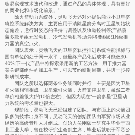
容易实现技术迭代和改进，通过产品的具体体现，具有更好
的商业化和市场化前景。”
除火箭动力系统外，灵动飞天还对外提供商业小卫星姿
轨控系统解决方案，主要应用于清除星箭分离时卫星初始状
态偏差，运行时姿态的保持与调整以及轨道控制等;产品覆
盖多款单组元发动机、冷气发动机等;近期将要组织1N级推
力器的真空点火。
团队表示，灵动飞天的卫星姿轨控推进系统性能指标与
国有单位的处于同一水平，但最终产品化后成本可能低30-
40%;下一代产品中将探索采用新的工艺方法，用于推力器
某关键部组件的加工生产，可以节约研制周期，并进一步控
制研制成本。
团队之所以选择两条业务线同时并行，主要是因为卫星
和火箭相辅相成，卫星牵引火箭，火箭支撑卫星，虽然二者
单价相差很大(约10倍左右)，但因为现在“一箭多星”卫星动
力系统的需求量也很大。
现阶段，灵动飞天已经组建了团队。与市面上的火箭团
队多为技术出身不同，灵动飞天的创始团队由军贸市场从业
经历的高级管理人才组成。创始人吴刚硕士研究生毕业于西
北工业大学，曾任校研究生会副主席，毕业后就职于军贸公