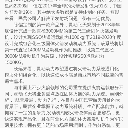
星约2200颗。但在2017年全球的火箭发射仅为91次，中国
火箭发射19次，其中绝大多数都是支持体制内任务。短期
来看，民营公司若解决了发射场问题，仍有一定优势。
除偏定制的第一款产品外，灵动飞天规划于2018年年
底设计完成一款直径3000MM的第二代三级固体火箭发动
机，设计实现SSO轨道运载能力1000kg;于2019-2020年度
设计完成组合化三级固体火箭发动机动力系统，该系统将以
第一代直径1400MM发动机作为助推级，以第二代直径
3000MM发动机作为芯级，设计实现SS0运载能力
1500KG。
长远来看，灵动动力希望通过将火箭动力系统通用化、
模块化和组合化，以快速低成本满足商业市场不同载荷的普
遍性需求。
与市面上不少火箭领域的公司重在提供火箭运载服务不
同，灵动飞天将业务重点放在固体火箭的动力系统。吴刚分
析，“航天发展，动力先行，在目前中国民营航天所处的大
背景下，民营企业掌握了动力系统科研、生产配套能力，就
拥有了一定的竞争力;发动机相较火箭总体而言更容易，更
快速实现产品化，且在商业化方面固体火箭发动机作为军民
两用技术，拥有更广泛的市场应用;同时，作为分系统，更