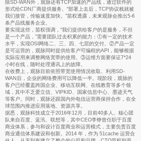
除SD-WAN外，观脉还有TCP加速的产品线，通过软件的
形式给CDN厂商提供服务。“部署上去后，TCP协议栈就被
我们接管，传输速度加快。”苗权透露，未来观脉会推出5-6
条产品线服务企业。
要实现这些，苗权强调，“我们提供给客户的是服务，不但
是一个产品，”需要团队过去积累的能力：①有一定的技术
水平，实现OSI网络二、三、四、七层的交付。②产品一定
是可运营的，观脉同时提供给客户可编程的API，能够根据
实际应用来调整网络宽带的使用。③运维方面要保证7*24
小时在线，随时处理通讯上的故障。
在收费上，观脉目前依照带宽使用情况收取。利用SD-
WAN后，企业的网络费用可以降低一半。现阶段，观脉的
客户已经覆盖跨国企业、移动互联网、在线教育等多个领
域，其中不乏爱立信、VIPKID、国家信息中心、墨迹天气
等客户。同时，观脉还跟国内外电信运营商保持合作，在全
球范围内推进应用落地、资源共享。
据悉，观脉科技成立于2016年12月，目前40多人。核心团
队来自百度、蓝汛、联想等，其中CEO李铮曾任职于百度
商业体系，参与和设计百度商业和运营模式，主要负责百度
商业通信体系建设和创新。2014 年，作为 51cache 运营合
伙人，从无到有建立了整个的公司和品牌。CTO苗权则是