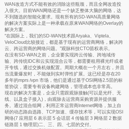
WAN改造方式不能有效的消除这些瓶颈，而且全网改造投
入很大。目前WAN网络还是一个缺乏整体大脑的网络，达
不到随选的智能化要求。现有所有的SD-WAN高质量网络
的解决方案实际上是一种承载在原来WAN网络的Overlay的
解决方案。
“在国际上，我们的SD-WAN技术跟Aryaka、Viptela、
VeloCloud比较接近，都是基于现有的运营商网络，解决跨
云、跨运营商的网络问题。”观脉科技CTO苗权表示。
在没有SD-WAN之前，企业要实现跨云传输、跨地域传
输、跨传统IDC和云实现混合云等，都需要租用裸光纤或者
开专线，通过交换机做配置。周期大概在一个月左右，并且
当流量爆发时，不能做到实时弹性扩展。这已经是存在20
多年的mprs /vpn 市场，他们是通过基于OSI网络2.5层的标
签协议，需要专有设备构建网络，管理成本也非常高。
现在的解决方案是，企业只需跟观脉接触(可以是光纤、无
线、以及盒子接入)，由观脉去运营商采购资源并提供服
务。通过混合组网，利用正常运营商Internet网络，加上自
研的动态路由选路、TCP加速、缓存技术等，可以实现OSI
网络(7 应用层 6 表示层 5 会话层 4 传输层 3 网络层 2 数据
链路层 1 物理层)二、三、四、七层的交付。