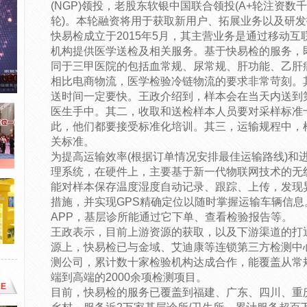
(NGP)领投，老股东软银中国联合领投(A+轮注资数
轮)。本轮融资将用于获取新用户、拓展业务以及研
快易检成立于2015年5月，其主营业务是通过移动
机构提供医学送检及相关服务。基于快易检的服务，
同于三甲医院的包括血常规、尿常规、肝功能、乙肝
相比电商物流，医学检验冷链物流的要求非常苛刻。
送时间一定要快。王政介绍到，样本会在当天内送到
医生手中。其二，收取和送检样本人员要对采样标准
此，他们都要接受标准化培训。其三，运输规程中，
关标准。
为提高运输效率(根据订单情况安排最佳运输路线)和
理系统，在硬件上，主要基于新一代物联网技术的无线
能对样本保存温度湿度自动记录、跟踪、上传，发现
措施，并实现GPS精确定位以随时掌握运输车辆信
APP，基层诊所能通过它下单、查看检验报告等。
王政表示，目前上游资源的获取，以及下游渠道的打
源上，快易检已与金域、艾迪康等连锁第三方检测中
测公司，累计数十家检验机构达成合作，能覆盖从常
端到高端的2000余项检测项目。
E
目前，快易检的服务已覆盖到福建、广东、四川、重