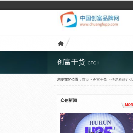
创富干货
CFGH
您现在的位置：
首页
>
创富干货
>
快易检获近亿
众创新闻
MOR