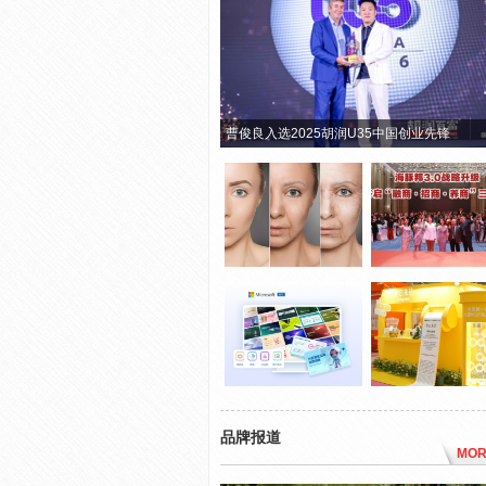
曹俊良入选2025胡润U35中国创业先锋
品牌报道
MOR