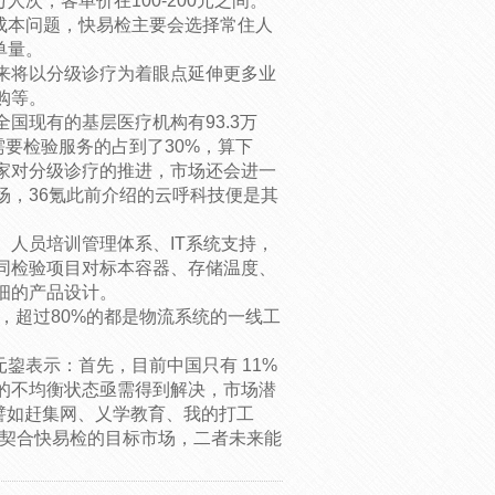
次，客单价在100-200元之间。
到成本问题，快易检主要会选择常住人
单量。
来将以分级诊疗为着眼点延伸更多业
购等。
国现有的基层医疗机构有93.3万
需要检验服务的占到了30%，算下
家对分级诊疗的推进，市场还会进一
场，36氪此前介绍的云呼科技便是其
人员培训管理体系、IT系统支持，
同检验项目对标本容器、存储温度、
细的产品设计。
，超过80%的都是物流系统的一线工
元鋆表示：首先，目前中国只有 11%
的不均衡状态亟需得到解决，市场潜
(譬如赶集网、乂学教育、我的打工
，契合快易检的目标市场，二者未来能