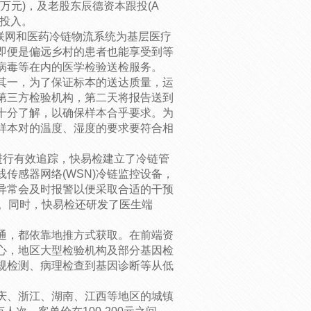
千万元)，及老股东辰德资本跟投(A
发投入。
互联网和医药冷链物流系统为基层医疗
即便是偏远乡村的患者也能享受到等
病毒等在内的医学检验送检服务。
其一，为了保证标本的送达质量，运
第三方检验机构，第二天将报告送到
十分了解，以确保样本合乎要求。为
样本对的温度、湿度的要求要符合相
进行有效追踪，快易检建立了冷链管
传感器网络(WSN)冷链监控设备，
异常会及时报警以便采取合适的干预
息。同时，快易检还研发了医生端
通，都依靠地推方式获取。在前端资
心，地区大型检验机构及部分基因检
规检测、病理检查到基因诊断等从低
庆、浙江、湖南、江西等地区的城镇