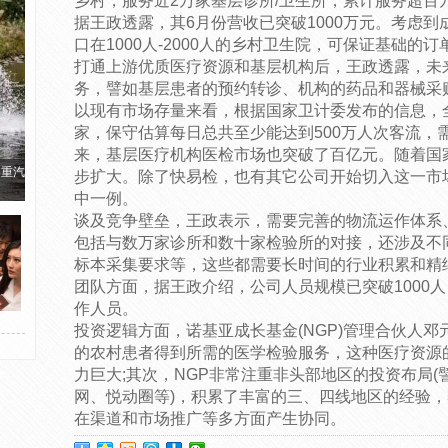
乡村，服务近2万家基层诊所/卫生所，累计服务超百万人
据王政透露，其6月份营收已突破1000万元。考虑
口在1000人-2000人的乡村卫生院，可保证基础的订
打通上游优质医疗资源和基层机构后，王政透露，未
务，譬如基层患者的预约转诊、机构的药品和器械采
以现有市场存量来看，根据国家卫计委发布的信息，全
家，保守估算每日总共至少能达到500万人次客流，
来，基层医疗机构医检市场也突破了百亿元。随着国
国重汽
步扩大。除了快易检，也有其它公司开始切入这一市
中一例。
谈及竞争壁垒，王政表示，需要完善的物流运作体系、
包括与数万家诊所和数十家检验所的对接，还涉及不
标本采集要求等，这些都需要长时间的行业积累和精
团队方面，据王政介绍，公司人员规模已突破1000人
作人员。
投资逻辑方面，诺基亚成长基金(NGP)管理合伙人邓
的农村患者得到所需的医学检验服务，这种医疗资源
力巨大;其次，NGP非常注重非头部地区的投资布局
网、悦动圈等)，积累了丰富的三、四线地区的经验
在渠道和市场推广等多方面产生协同。