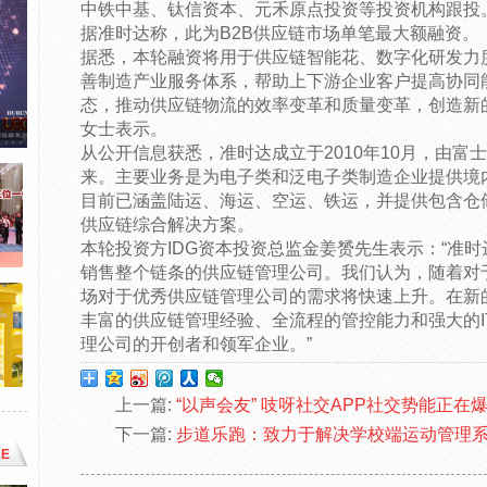
中铁中基、钛信资本、元禾原点投资等投资机构跟投
据准时达称，此为B2B供应链市场单笔最大额融资。
据悉，本轮融资将用于供应链智能花、数字化研发力
善制造产业服务体系，帮助上下游企业客户提高协同
态，推动供应链物流的效率变革和质量变革，创造新的
女士表示。
从公开信息获悉，准时达成立于2010年10月，由
来。主要业务是为电子类和泛电子类制造企业提供境
目前已涵盖陆运、海运、空运、铁运，并提供包含仓
供应链综合解决方案。
本轮投资方IDG资本投资总监金姜赟先生表示：“准
销售整个链条的供应链管理公司。我们认为，随着对
场对于优秀供应链管理公司的需求将快速上升。在新
丰富的供应链管理经验、全流程的管控能力和强大的I
理公司的开创者和领军企业。”
上一篇:
“以声会友” 吱呀社交APP社交势能正在
下一篇:
步道乐跑：致力于解决学校端运动管理
E