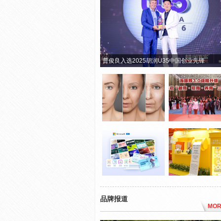
曹俊良入选2025胡润U35中国创业先锋
品牌报道
MOR