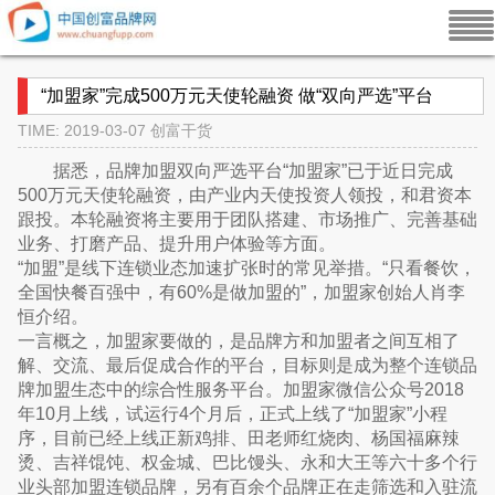
“加盟家”完成500万元天使轮融资 做“双向严选”平台
TIME: 2019-03-07
创富干货
据悉，品牌加盟双向严选平台“加盟家”已于近日完成
500万元天使轮融资，由产业内天使投资人领投，和君资本
跟投。本轮融资将主要用于团队搭建、市场推广、完善基础
业务、打磨产品、提升用户体验等方面。
“加盟”是线下连锁业态加速扩张时的常见举措。“只看餐饮，
全国快餐百强中，有60%是做加盟的”，加盟家创始人肖李
恒介绍。
一言概之，加盟家要做的，是品牌方和加盟者之间互相了
解、交流、最后促成合作的平台，目标则是成为整个连锁品
牌加盟生态中的综合性服务平台。加盟家微信公众号2018
年10月上线，试运行4个月后，正式上线了“加盟家”小程
序，目前已经上线正新鸡排、田老师红烧肉、杨国福麻辣
烫、吉祥馄饨、权金城、巴比馒头、永和大王等六十多个行
业头部加盟连锁品牌，另有百余个品牌正在走筛选和入驻流