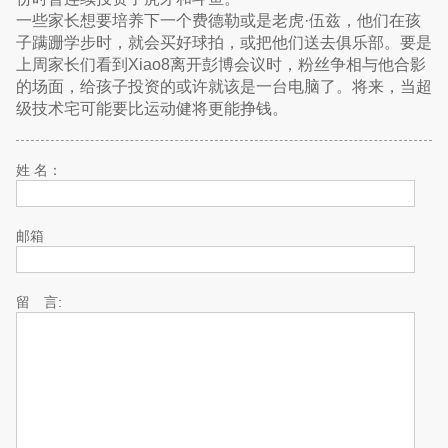
一些家长想要培养下一个费德勒或是老虎·伍兹，他们在孩
子蹒跚学步时，就会买好球拍，或把他们送去俱乐部。要是
上周家长们看到Xiao8离开彭博会议时，粉丝争相与他合影
的场面，给孩子投资的或许就该是一台电脑了。将来，当超
级技术宅可能要比运动健将更能挣钱。
姓 名：
邮箱
留 言: