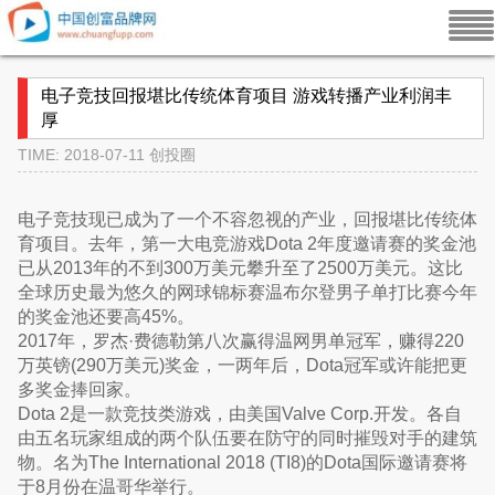
电子竞技回报堪比传统体育项目 游戏转播产业利润丰
厚
TIME: 2018-07-11
创投圈
电子竞技现已成为了一个不容忽视的产业，回报堪比传统体
育项目。去年，第一大电竞游戏Dota 2年度邀请赛的奖金池
已从2013年的不到300万美元攀升至了2500万美元。这比
全球历史最为悠久的网球锦标赛温布尔登男子单打比赛今年
的奖金池还要高45%。
2017年，罗杰·费德勒第八次赢得温网男单冠军，赚得220
万英镑(290万美元)奖金，一两年后，Dota冠军或许能把更
多奖金捧回家。
Dota 2是一款竞技类游戏，由美国Valve Corp.开发。各自
由五名玩家组成的两个队伍要在防守的同时摧毁对手的建筑
物。名为The International 2018 (TI8)的Dota国际邀请赛将
于8月份在温哥华举行。