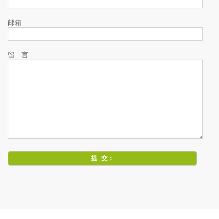
邮箱
留 言: