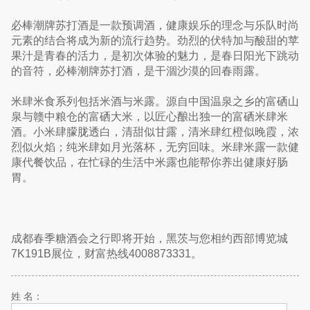
必棒潮牌苏打酒是一款预调酒，健康娱乐的理念与乐队时尚
元素的结合将成为新的流行趋势。劲烈的伏特加与酸甜的苹
果汁是青春的活力，是初次体验的魅力，是春日阳光下跳动
的音符，必棒潮牌苏打酒，是干涸沙漠的回春雨露。
米肆米食系列包括米酒与米露。源自中国温泉之乡的富硒山
泉与赣中粮仓的富硒大米，以匠心酿出独一的富硒米肆米
酒。小米肆朦胧透白，清甜似甘露，清米肆红橙似晚霞，浓
烈似火焰；纯米肆如月光落杯，无穷回味。米肆米露一款健
康代餐饮品，在忙碌的生活中米露也能帮你养出健康好肠
胃。
成都春季糖酒会之行即将开始，黑茨与您相约西部博览城
7K191B展位，财富热线4008873331。
姓 名：