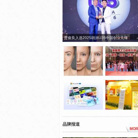
曹俊良入选2025胡润U35中国创业先锋
品牌报道
MOR