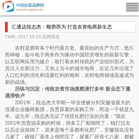
汇通达段志杰：顺势而为 打造农资电商新生态
TIME: 2017-10-19
品牌报道
农村是拥有各个时代最古老、最原始的生产方式，悠久
而神秘，如今电子商务作为驱动中国经济增长的崭新引擎，
以互联网应用为媒介，敲打着农村传统的产业组织形式，为
其注入全新活力，又加上当今的城市电商，在近几年出现了
人口红利的消失和流量红利的饱和，农村电商领域迅速成为
新的战场。
历练与沉淀：传统农资市场摸爬滚打多年 新业态下遭
遇滑铁卢
2001年，段志杰大学刚一毕业便被分到安徽省最大的
流通企业徽商集团，负责尿素的采购工作，而这一干就是九
年。这九年，段志杰见证了传统化肥行业的兴衰：“我在
2001年负责搞采购的时候，很多工厂都倒闭了，钱打过去
以后企业就倒了，原来是每个县都有化肥厂，安徽现在没有
几家了，碳铵厂基本上倒闭完了，尿素厂还有七八家，都被