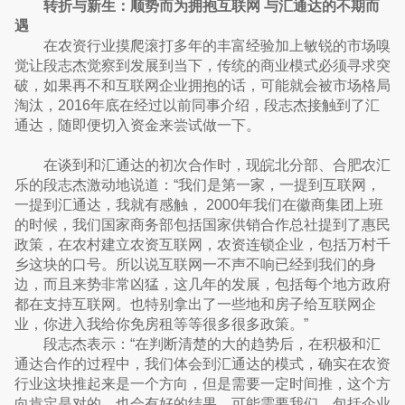
转折与新生：顺势而为拥抱互联网 与汇通达的不期而
遇
在农资行业摸爬滚打多年的丰富经验加上敏锐的市场嗅
觉让段志杰觉察到发展到当下，传统的商业模式必须寻求突
破，如果再不和互联网企业拥抱的话，可能就会被市场格局
淘汰，2016年底在经过以前同事介绍，段志杰接触到了汇
通达，随即便切入资金来尝试做一下。
在谈到和汇通达的初次合作时，现皖北分部、合肥农汇
乐的段志杰激动地说道：“我们是第一家，一提到互联网，
一提到汇通达，我就有感触， 2000年我们在徽商集团上班
的时候，我们国家商务部包括国家供销合作总社提到了惠民
政策，在农村建立农资互联网，农资连锁企业，包括万村千
乡这块的口号。所以说互联网一不声不响已经到我们的身
边，而且来势非常凶猛，这几年的发展，包括每个地方政府
都在支持互联网。也特别拿出了一些地和房子给互联网企
业，你进入我给你免房租等等很多很多政策。”
段志杰表示：“在判断清楚的大的趋势后，在积极和汇
通达合作的过程中，我们体会到汇通达的模式，确实在农资
行业这块推起来是一个方向，但是需要一定时间推，这个方
向肯定是对的，也会有好的结果。可能需要我们，包括企业