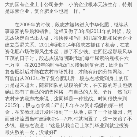
大的国有企业上市公司兼并，小的企业根本无法生存，特别
是尿素企业，复合肥企业也是一样。”
在2009年的时候，段志杰辗转进入中华化肥，继续从
事尿素的采购和销售。这样又做了3年到2011年的时候，段
志杰决定自己出去做，很快便和当时和几家化肥和尿素企业
建立贸易关系。2011年到2014年段志杰抓住了机会，在农
资化肥市场做得风生水起，赚了不少钱。在回忆起那段风华
正茂的日子时，段志杰说道“那时我们每年尿素的规模在六
七万吨，在2013年的时候我们又接触到复合肥，因为做了
复合肥以后才能在农村市场扎根，才能有好的分销网络。”
可能自从2013年做了复合肥以后，段志杰感觉到身上的压
力是越来越大，随着团队的规模的扩大，在安徽的寿县包括
砀山都有了自己的销售网络，有自己的人员、仓库，然而对
农村来的段志杰来说，这同样是一种挑战。时间很快来到
2015年，段志杰拿着自己前几年在农资市场赚的第一桶
金，在安徽北城开发区得到了一块地，建了一个物流园，然
而当物流园当时建到60%—70%时就搁置了，这一次赔了不
少钱。段志杰说道：“这是从我自己上学到毕业到就业投资
最失败的一次，没做好!”